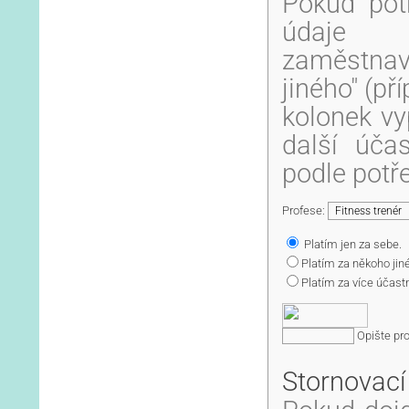
Pokud pot
údaje n
zaměstnava
jiného" (př
kolonek vy
další účas
podle potř
Profese:
Platím jen za sebe.
Platím za někoho jin
Platím za více účastn
Opište pr
Stornovací