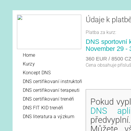
Údaje k platbě
Platba za kurz:
DNS sportovní ku
November 29 - 
Home
360 EUR / 8500 C
Kurzy
Cena obsahuje příslu
Koncept DNS
DNS certifikovaní instruktoři
DNS certifikovaní terapeuti
DNS certifikovaní trenéři
Pokud vypl
DNS FIT KID trenéři
DNS apli
DNS literatura a výzkum
předvyplní.
Můžete vš