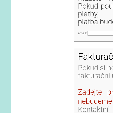
Pokud použ
platby,
platba bud
email:
Fakturač
Pokud si n
fakturační
Zadejte p
nebudeme s
Kontaktn