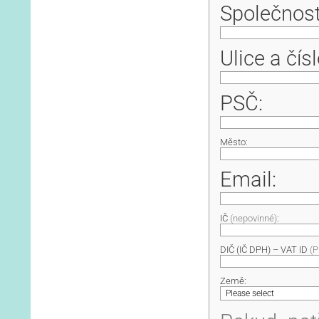
Společnos
Ulice a čísl
PSČ:
Město:
Email:
IČ
(nepovinné)
:
DIČ (IČ DPH) – VAT ID
(P
Země: