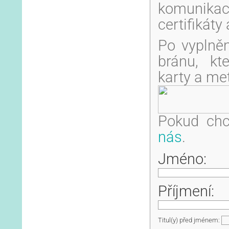
komunikaci
certifikáty
Po vyplněn
bránu, kte
karty a me
Pokud chce
nás
.
Jméno:
Příjmení:
Titul(y) před jménem: