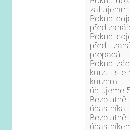
Pokud dojd
zahájením 
Pokud dojd
před zaháj
Pokud dojd
před zah
propadá.
Pokud žád
kurzu ste
kurzem,
účtujeme 5
Bezplatně 
účastníka.
Bezplatně 
účastníkem