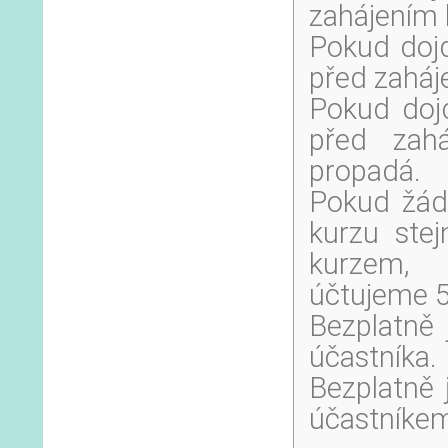
zahájením 
Pokud dojd
před zaháj
Pokud dojd
před zah
propadá.
Pokud žád
kurzu ste
kurzem,
účtujeme 5
Bezplatně 
účastníka.
Bezplatně 
účastníkem