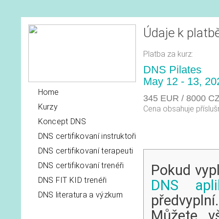
Údaje k platb
Platba za kurz:
DNS Pilates
May 12 - 13, 20
Home
345 EUR / 8000 C
Kurzy
Cena obsahuje příslu
Koncept DNS
DNS certifikovaní instruktoři
DNS certifikovaní terapeuti
DNS certifikovaní trenéři
Pokud vypl
DNS FIT KID trenéři
DNS apli
DNS literatura a výzkum
předvyplní.
Můžete vš