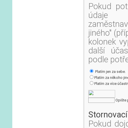
Pokud pot
údaje n
zaměstnava
jiného" (př
kolonek vy
další účas
podle potř
Platím jen za sebe.
Platím za někoho jin
Platím za více účastn
Opište 
Stornovací
Pokud dojd