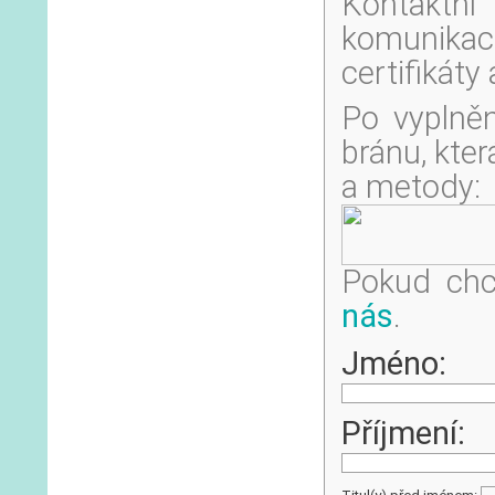
Kontaktn
komunikaci
certifikáty
Po vyplněn
bránu, kter
a metody:
Pokud chce
nás
.
Jméno:
Příjmení: