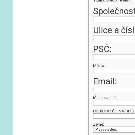
Titul(y) před jménem:
Společnos
Ulice a čísl
PSČ:
Město:
Email:
IČ
(nepovinné)
:
DIČ (IČ DPH) – VAT ID
(
Země: