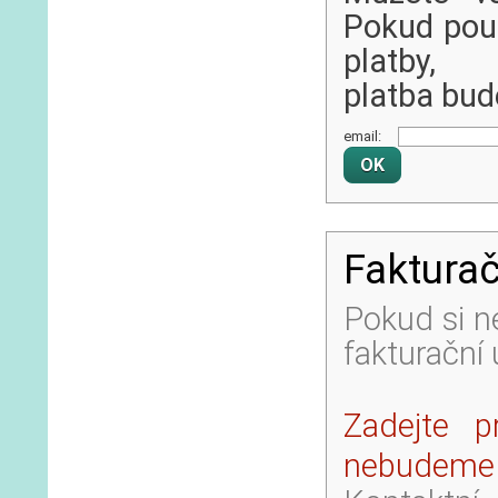
Pokud použ
platby,
platba bud
email:
Fakturač
Pokud si n
fakturační
Zadejte p
nebudeme s