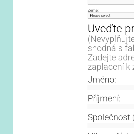
Země:
Uveďte p
(Nevyplňujt
shodná s fak
Zadejte adre
zaplacení k 
Jméno:
Příjmení:
Společnost