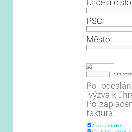
Ulice a číslo
PSČ:
Město:
Opište pros
Po odeslán
"výzva k úhr
Po zaplacen
faktura.
Souhlasím s obchodní
Chci zůstat v kontaktu o