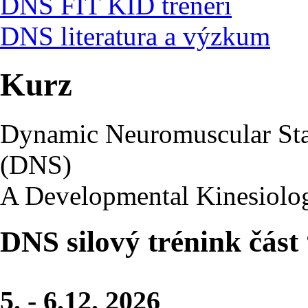
DNS FIT KID trenéři
DNS literatura a výzkum
Kurz
Dynamic Neuromuscular Stab
(DNS)
A Developmental Kinesiolo
DNS silový trénink část
5. - 6.12. 2026