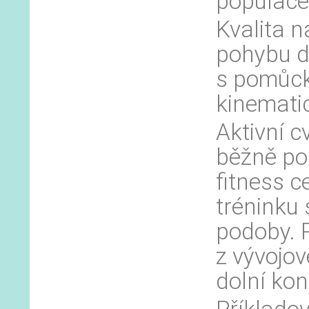
populace
Kvalita 
pohybu d
s pomůck
kinemati
Aktivní c
běžně po
fitness 
tréninku 
podoby. P
z vývojov
dolní kon