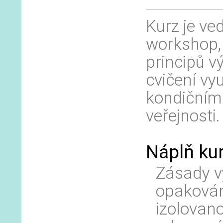
Kurz je ve
workshop
principů v
cvičení vyu
kondičním 
veřejnosti
Náplň kur
Zásady vý
opakování
izolovano