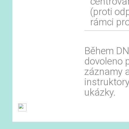
centrova
(proti od
rámci pro
Během DNS
dovoleno 
záznamy an
instruktor
ukázky.
Obchodní podmínky
Ochrana osobních 