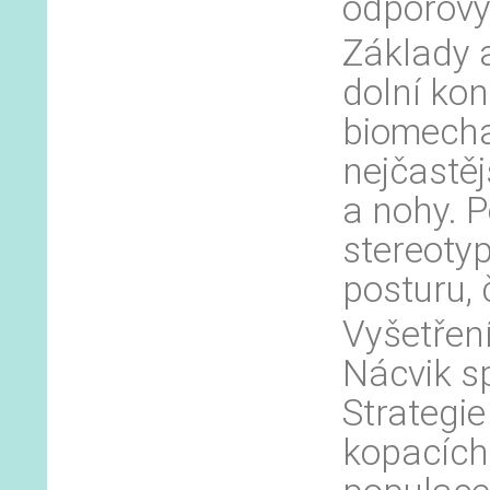
odporový
Základy a
dolní kon
biomecha
nejčastěj
a nohy. 
stereotyp
posturu, 
Vyšetření
Nácvik s
Strategie
kopacích 