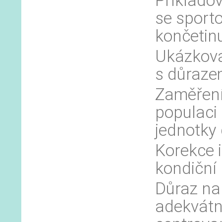
Příkladov
se sport
končetinu
Ukázková
s důrazem
Zaměření
populaci
jednotky 
Korekce i
kondiční 
Důraz na 
adekvátní