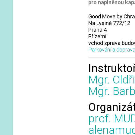
pro naplněnou kap
Good Move by Chr
Na Lysině 772/12
Praha 4
Přízemí
vchod zprava budo
Parkování a doprav
Instruktoř
Mgr. Old
Mgr. Bar
Organizá
prof. MU
alenamu