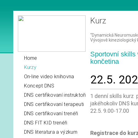
Kurz
“Dynamická Neuromuskulá
Vývojově kineziologický
Sportovní skills
Home
končetina
Kurzy
22.5. 20
On-line video knihovna
Koncept DNS
DNS certifikovaní instruktoři
1 denní skills kurz
jakéhokoliv DNS ku
DNS certifikovaní terapeuti
22.5. 9.00-17.00
DNS certifikovaní trenéři
DNS FIT KID trenéři
DNS literatura a výzkum
Registrace do kur