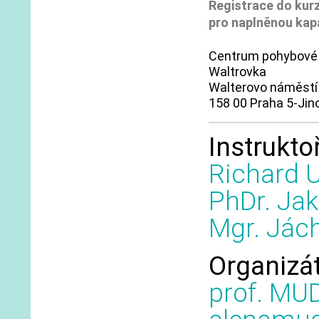
Registrace do kur
pro naplněnou kap
Centrum pohybové
Waltrovka
Walterovo náměstí
158 00 Praha 5-Jin
Instruktoř
Richard 
PhDr. Jak
Mgr. Jác
Organizá
prof. MU