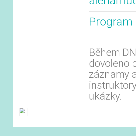
alenamu
Program 
Během DNS
dovoleno 
záznamy an
instruktor
ukázky.
Obchodní podmínky
Ochrana osobních 