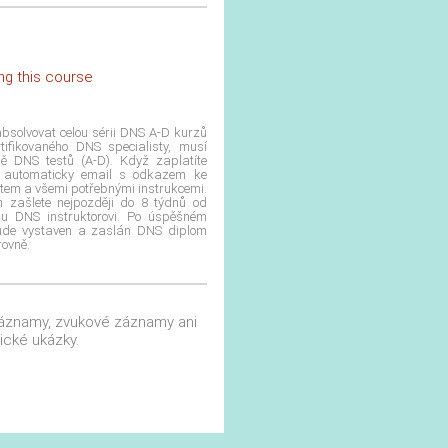
ng this course
í absolvovat celou sérii DNS A-D kurzů
tifikovaného DNS specialisty, musí
ně DNS testů (A-D). Když zaplatíte
m automaticky email s odkazem ke
stem a všemi potřebnými instrukcemi.
m zašlete nejpozději do 8 týdnů od
zu DNS instruktorovi. Po úspěšném
bude vystaven a zaslán DNS diplom
rovně.
áznamy, zvukové záznamy ani
ické ukázky.
abilitation Prague School 1999 - 2026