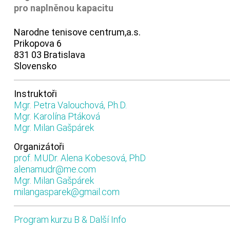
pro naplněnou kapacitu
Narodne tenisove centrum,a.s.
Prikopova 6
831 03 Bratislava
Slovensko
Instruktoři
Mgr. Petra Valouchová, Ph.D.
Mgr. Karolína Ptáková
Mgr. Milan Gašpárek
Organizátoři
prof. MUDr. Alena Kobesová, PhD
alenamudr@me.com
Mgr. Milan Gašpárek
milangasparek@gmail.com
Program kurzu B & Další Info