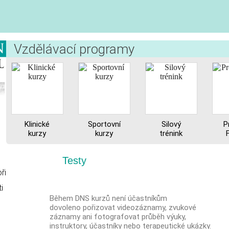
Vzdělávací programy
Klinické
Sportovní
Silový
P
kurzy
kurzy
trénink
Testy
ři
i
Během DNS kurzů není účastníkům
dovoleno pořizovat videozáznamy, zvukové
záznamy ani fotografovat průběh výuky,
instruktory, účastníky nebo terapeutické ukázky.